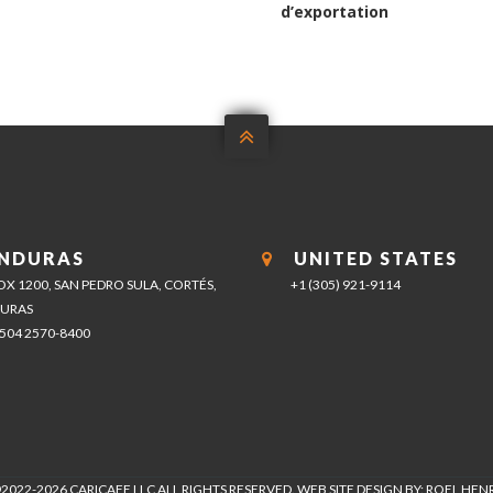
post:
d’exportation

NDURAS
UNITED STATES
BOX 1200, SAN PEDRO SULA, CORTÉS,
+1 (305) 921-9114
URAS
+504 2570-8400
2022-2026 CARICAFE LLC ALL RIGHTS RESERVED. WEB SITE DESIGN BY: ROEL HE