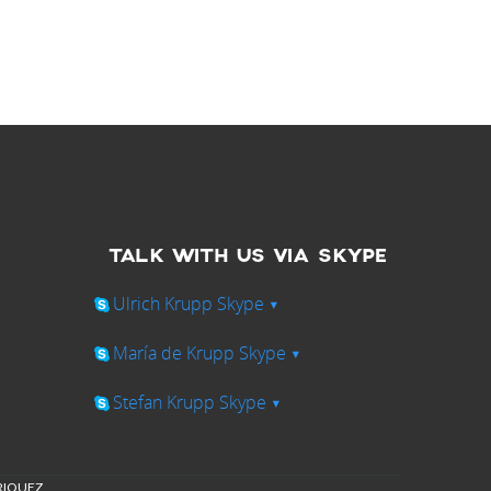
TALK WITH US VIA SKYPE
Ulrich Krupp Skype
▾
María de Krupp Skype
▾
Stefan Krupp Skype
▾
NRIQUEZ