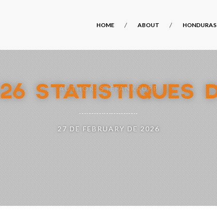
HOME
ABOUT
HONDURAS
026 STATISTIQUES 
AUTHOR: STEFANKRUPP
27 DE FEBRUARY DE 2026