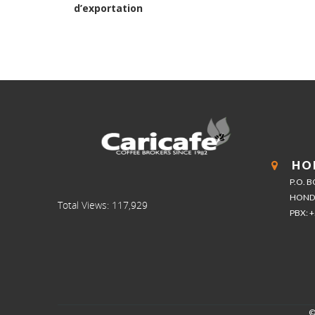
post:
d’exportation
HO
P.O. 
HOND
Total Views:
117,929
PBX: 
©